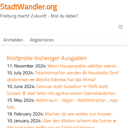
Skip
StadtWandler.org
to
Freiburg macht Zukunft - Bist du dabei?
main
content
H4C
Main
H4C
Anmelden
Registrieren
USER
menu
MENU
Kostprobe bisheriger Ausgaben
11. November 2024
:
Wenn Hausprojekte wählbar wären...
10. July 2024
:
Totalmitmacher werden 👍 Haushalts-Senf
abstimmen 🌭 Welche Adresse hat das Klima?
10. June 2024
:
Gemüse statt Gewehre 🥕 Shift statt
Schock 🍦 aber bitte mit agrikorrektem Sahnehäubchen
15. May 2024
:
Wohnraum - Vegan - Wahlliteration... naja
fast.
19. February 2024
:
Machen ist wie wollen nur krasser.
10. January 2024
:
Über den Wolken scheint die Sonne ☀️
Wir verkaufen Hoffnung im Spätkapitalismus.