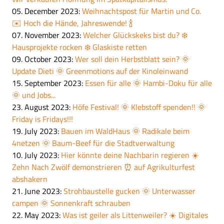
05. December 2023
:
Weihnachtspost für Martin und Co.
✉️ Hoch die Hände, Jahreswende! 🍾
07. November 2023
:
Welcher Glückskeks bist du? ❄️
Hausprojekte rocken ❄️ Glaskiste retten
09. October 2023
:
Wer soll dein Herbstblatt sein? 🌞
Update Dieti 🌞 Greenmotions auf der Kinoleinwand
15. September 2023
:
Essen für alle 🌞 Hambi-Doku für alle
🌞 und Jobs...
23. August 2023
:
Höfe Festival! 🌞 Klebstoff spenden!! 🌞
Friday is Fridays!!!
19. July 2023
:
Bauen im WaldHaus 🌞 Radikale beim
4netzen 🌞 Baum-Beef für die Stadtverwaltung
10. July 2023
:
Hier könnte deine Nachbarin regieren ☀️
Zehn Nach Zwölf demonstrieren ⏰ auf Agrikulturfest
abshakern
21. June 2023
:
Strohbaustelle gucken 🌞 Unterwasser
campen 🌞 Sonnenkraft schrauben
22. May 2023
:
Was ist geiler als Littenweiler? ☀️ Digitales