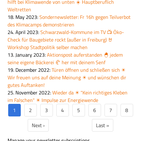
hilft bei Klimawende von unten ☀️ Hauptberuflich
Weltretten
18. May 2023
:
Sondernewsletter: Fr 16h gegen Teilverbot
des Klimacamps demonstrieren
24. April 2023
:
Schwarzwald-Kommune im TV 📺 Öko-
Check für Baugebiete rockt (außer in Freiburg) 🤘
Workshop Stadtpolitik selber machen
13. January 2023
:
Aktionspost auferstanden 🐣 jedem
seine eigene Bäckerei 🥐 her mit deinem Senf
19. December 2022
:
Türen öffnen und schließen sich ☀
Wir freuen uns auf deine Meinung ☀ und wünschen dir
gutes Auftanken!
25. November 2022
:
Wieder da ☀ "Kein richtiges Kleben
im Falschen" ☀ Impulse zur Energiewende
1
2
3
4
5
6
7
8
Current
Page
Page
Page
Page
Page
Page
Page
page
Pagination
Next ›
Last »
Next page
Last page
Manage your newsletter subscriptions