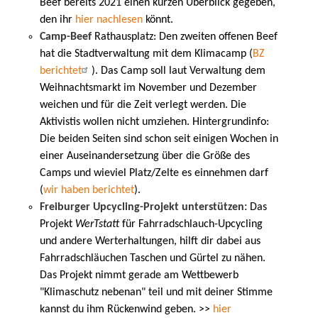
Beef bereits 2021 einen kurzen Überblick gegeben,
den ihr
hier nachlesen
könnt.
Camp-Beef
Rathausplatz: Den zweiten offenen Beef
hat die Stadtverwaltung mit dem Klimacamp (
BZ
berichtet
). Das Camp soll laut Verwaltung dem
Weihnachtsmarkt im November und Dezember
weichen und für die Zeit verlegt werden. Die
Aktivistis wollen nicht umziehen. Hintergrundinfo:
Die beiden Seiten sind schon seit einigen Wochen in
einer Auseinandersetzung über die Größe des
Camps und wieviel Platz/Zelte es einnehmen darf
(
wir haben berichtet
).
Freiburger Upcycling-Projekt unterstützen:
Das
Projekt
WerTstatt
für Fahrradschlauch-Upcycling
und andere Werterhaltungen, hilft dir dabei aus
Fahrradschläuchen Taschen und Gürtel zu nähen.
Das Projekt nimmt gerade am Wettbewerb
"Klimaschutz nebenan" teil und mit deiner Stimme
kannst du ihm Rückenwind geben. >>
hier