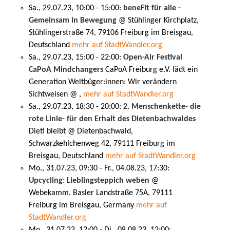
Sa., 29.07.23, 10:00 - 15:00:
beneFit für alle -
Gemeinsam in Bewegung
@ Stühlinger Kirchplatz,
Stühlingerstraße 74, 79106 Freiburg im Breisgau,
Deutschland
mehr auf StadtWandler.org
Sa., 29.07.23, 15:00 - 22:00:
Open-Air Festival
CaPoA Mindchangers
CaPoA Freiburg e.V. lädt ein
Generation Weltbüger:innen: Wir verändern
Sichtweisen @ ,
mehr auf StadtWandler.org
Sa., 29.07.23, 18:30 - 20:00:
2. Menschenkette- die
rote Linie- für den Erhalt des Dietenbachwaldes
Dieti bleibt @ Dietenbachwald,
Schwarzkehlchenweg 42, 79111 Freiburg im
Breisgau, Deutschland
mehr auf StadtWandler.org
Mo., 31.07.23, 09:30 - Fr., 04.08.23, 17:30:
Upcycling: Lieblingsteppich weben
@
Webekamm, Basler Landstraße 75A, 79111
Freiburg im Breisgau, Germany
mehr auf
StadtWandler.org
Mo., 31.07.23, 12:00 - Di., 08.08.23, 12:00: