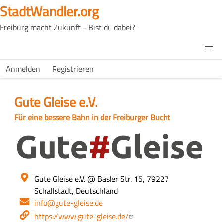
Direkt
StadtWandler.org
zum
Freiburg macht Zukunft - Bist du dabei?
Inhalt
H4C
Main
H4C
Anmelden
Registrieren
USER
menu
MENU
Gute Gleise e.V.
Slogan
Für eine bessere Bahn in der Freiburger Bucht
Logo
Ort
Gute Gleise e.V.
@ Basler Str. 15, 79227
Schallstadt, Deutschland
E-
info@gute-gleise.de
Mail-
Webseite
https://www.gute-gleise.de/