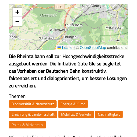
Adresse
+
−
Leaflet
|
©
OpenStreetMap
contributors
Z
Die Rheintalbahn soll zur Hochgeschwindigkeitsstrecke
u
ausgebaut werden. Die Initiative Gute Gleise begleitet
s
das Vorhaben der Deutschen Bahn konstruktiv,
a
faktenbasiert und dialogorientiert, um bessere Lösungen
m
zu erreichen.
m
Themen
e
Biodiversität & Naturschutz
Energie & Klima
n
Ernährung & Landwirtschaft
Mobilität & Verkehr
Nachhaltigkeit
f
a
Politik & Aktivismus
s