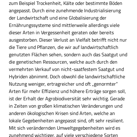
s
h
zum Beispiel Trockenheit, Kälte oder bestimmte Böden
u
a
angepasst. Durch eine zunehmende Industrialisierung
n
l
der Landwirtschaft und eine Globalisierung der
g
t
Ernährungssysteme sind mittlerweile allerdings viele
s
dieser Arten in Vergessenheit geraten oder bereits
f
ausgestorben. Dieser Verlust an Vielfalt betrifft nicht nur
e
die Tiere und Pflanzen, die wir auf landwirtschaftlich
l
genutzten Flächen sehen, sondern auch das Saatgut und
d
die genetischen Ressourcen, welche auch durch den
vermehrten Verkauf von nicht-saatfestem Saatgut und
Hybriden abnimmt. Doch obwohl die landwirtschaftliche
Nutzung weniger, ertragreicher und oft „genormter“
Arten für mehr Effizienz und höhere Erträge sorgen soll,
ist der Erhalt der Agrobiodiversität sehr wichtig. Gerade
in Zeiten von großen klimatischen Veränderungen und
anderen ökologischen Krisen sind Arten, welche an
lokale Gegebenheiten angepasst sind, oft sehr resilient.
Mit sich verändernden Umweltgegebenheiten wird es
zunehmend wichtiger, auf viele verschiedene Sorten