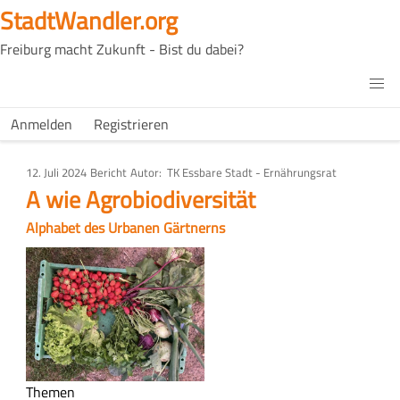
Direkt
StadtWandler.org
zum
Freiburg macht Zukunft - Bist du dabei?
Inhalt
H4C
Main
H4C
Anmelden
Registrieren
USER
menu
MENU
12. Juli 2024
Art
Bericht
Autor
TK Essbare Stadt - Ernährungsrat
des
A wie Agrobiodiversität
Artikels
Alphabet des Urbanen Gärtnerns
Bild
Themen