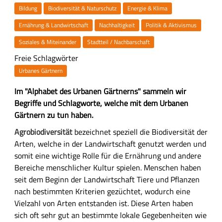
Bildung
Biodiversität & Naturschutz
Energie & Klima
Ernährung & Landwirtschaft
Nachhaltigkeit
Politik & Aktivismus
Soziales & Miteinander
Stadtteil / Nachbarschaft
Freie Schlagwörter
Urbanes Gärtnern
Z
Im "Alphabet des Urbanen Gärtnerns" sammeln wir
u
Begriffe und Schlagworte, welche mit dem Urbanen
s
Gärtnern zu tun haben.
a
H
Agrobiodiversität
bezeichnet speziell die Biodiversität der
m
a
Arten, welche in der Landwirtschaft genutzt werden und
m
u
somit eine wichtige Rolle für die Ernährung und andere
e
p
Bereiche menschlicher Kultur spielen. Menschen haben
n
t
seit dem Beginn der Landwirtschaft Tiere und Pflanzen
f
-
nach bestimmten Kriterien gezüchtet, wodurch eine
a
I
Vielzahl von Arten entstanden ist. Diese Arten haben
s
n
sich oft sehr gut an bestimmte lokale Gegebenheiten wie