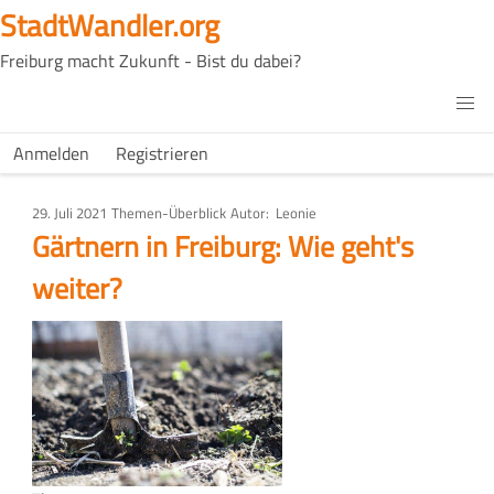
Direkt
StadtWandler.org
zum
Freiburg macht Zukunft - Bist du dabei?
Inhalt
H4C
Main
H4C
Anmelden
Registrieren
USER
menu
MENU
29. Juli 2021
Art
Themen-Überblick
Autor
Leonie
des
Gärtnern in Freiburg: Wie geht's
Artikels
weiter?
Bild