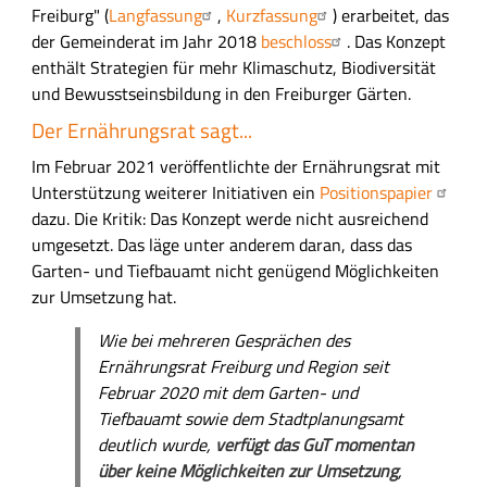
t
Freiburg" (
Langfassung
,
Kurzfassung
) erarbeitet, das
s
der Gemeinderat im Jahr 2018
beschloss
. Das Konzept
f
enthält Strategien für mehr Klimaschutz, Biodiversität
e
und Bewusstseinsbildung in den Freiburger Gärten.
l
Der Ernährungsrat sagt...
d
Im Februar 2021 veröffentlichte der Ernährungsrat mit
Unterstützung weiterer Initiativen ein
Positionspapier
dazu. Die Kritik: Das Konzept werde nicht ausreichend
umgesetzt. Das läge unter anderem daran, dass das
Garten- und Tiefbauamt nicht genügend Möglichkeiten
zur Umsetzung hat.
Wie bei mehreren Gesprächen des
Ernährungsrat Freiburg und Region seit
Februar 2020 mit dem Garten- und
Tiefbauamt sowie dem Stadtplanungsamt
deutlich wurde,
verfügt das GuT momentan
über keine Möglichkeiten zur Umsetzung
,