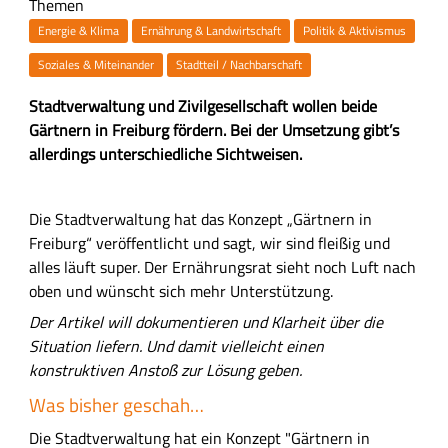
Themen
Energie & Klima
Ernährung & Landwirtschaft
Politik & Aktivismus
Soziales & Miteinander
Stadtteil / Nachbarschaft
Z
Stadtverwaltung und Zivilgesellschaft wollen beide
u
Gärtnern in Freiburg fördern. Bei der Umsetzung gibt’s
s
allerdings unterschiedliche Sichtweisen.
a
H
m
a
Die Stadtverwaltung hat das Konzept „Gärtnern in
m
u
Freiburg“ veröffentlicht und sagt, wir sind fleißig und
e
p
alles läuft super. Der Ernährungsrat sieht noch Luft nach
n
t
oben und wünscht sich mehr Unterstützung.
f
-
Der Artikel will dokumentieren und Klarheit über die
a
I
Situation liefern. Und damit vielleicht einen
s
n
konstruktiven Anstoß zur Lösung geben.
s
h
u
Was bisher geschah…
a
n
l
Die Stadtverwaltung hat ein Konzept "Gärtnern in
g