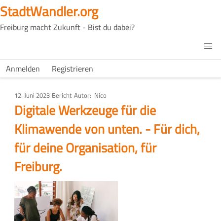
Direkt
StadtWandler.org
zum
Freiburg macht Zukunft - Bist du dabei?
Inhalt
H4C
Main
H4C
Anmelden
Registrieren
USER
menu
MENU
12. Juni 2023
Art
Bericht
Autor
Nico
des
Digitale Werkzeuge für die
Artikels
Klimawende von unten. - Für dich,
für deine Organisation, für
Freiburg.
Bild