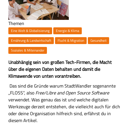
Themen
Eine Welt & Globalisierung
Energie & Klima
Ernährung & Landwirtschaft
Flucht & Migration
Gesundheit
Soziales & Miteinander
Z
Unabhängig sein von großen Tech-Firmen, die Macht
u
über die eigenen Daten behalten und damit die
s
Klimawende von unten vorantreiben.
a
H
Das sind die Gründe warum StadtWandler sogenannte
m
a
„FLOSS“, also
Free/Libre and Open Source Software
m
u
verwendet. Was genau das ist und welche digitalen
e
p
Werkzeuge derzeit entstehen, die vielleicht auch für dich
n
t
oder deine Organisation hilfreich sind, erfährst du in
f
-
diesem Artikel.
a
I