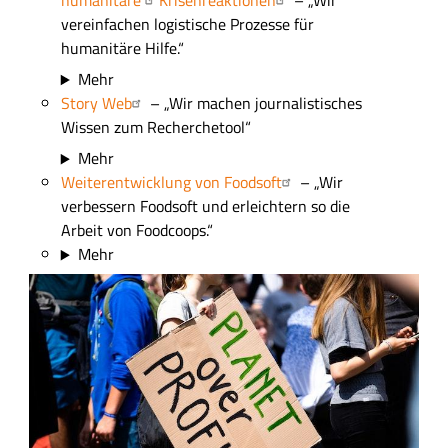
humanitäre
Krisenreaktionen
– „Wir
vereinfachen logistische Prozesse für
humanitäre Hilfe.“
Mehr
Story Web
– „Wir machen journalistisches
Wissen zum Recherchetool“
Mehr
Weiterentwicklung von Foodsoft
– „Wir
verbessern Foodsoft und erleichtern so die
Arbeit von Foodcoops.“
Mehr
B
i
l
d