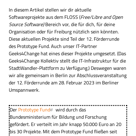
s
n
In diesem Artikel stellen wir dir aktuelle
s
h
Softwareprojekte aus dem FLOSS (
Free/Libre and Open
u
a
Source Software)
Bereich vor, die für dich, für deine
n
l
Organisation oder für Freiburg nützlich sein könnten.
g
t
Diese aktuellen Projekte sind Teil der 12. Förderrunde
s
des Prototype Fund. Auch unser IT-Partner
f
Geeks4Change hat eines dieser Projekte umgesetzt. (Das
e
Geeks4Change Kollektiv stellt die IT-Infrastruktur für die
l
StadtWandler-Plattform zu Verfügung.) Deswegen waren
d
wir alle gemeinsam in Berlin zur Abschlussveranstaltung
der 12. Förderrunde am 28. Februar 2023 im Berliner
Umspannwerk.
Der
Prototype Fund
wird durch das
Bundesministerium für Bildung und Forschung
gefördert. Er verteilt im Jahr knapp 50.000 Euro an 20
bis 30 Projekte. Mit dem Prototype Fund fließen seit