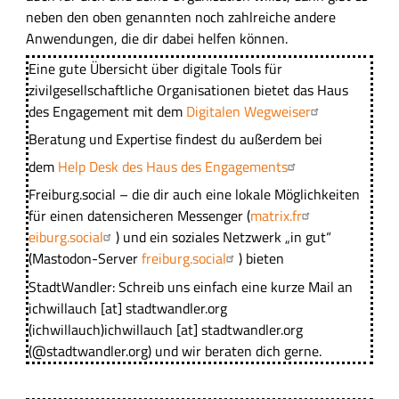
neben den oben genannten noch zahlreiche andere
Anwendungen, die dir dabei helfen können.
Eine gute Übersicht über digitale Tools für
zivilgesellschaftliche Organisationen bietet das Haus
des Engagement mit dem
Digitalen Wegweiser
Beratung und Expertise findest du außerdem bei
dem
Help Desk des Haus des Engagements
Freiburg.social – die dir auch eine lokale Möglichkeiten
für einen datensicheren Messenger (
matrix.fr
eiburg.social
) und ein soziales Netzwerk „in gut“
(Mastodon-Server
freiburg.social
) bieten
StadtWandler: Schreib uns einfach eine kurze Mail an
ichwillauch
[at]
stadtwandler.org
(ichwillauch)
ichwillauch
[at]
stadtwandler.org
(@stadtwandler.org)
und wir beraten dich gerne.