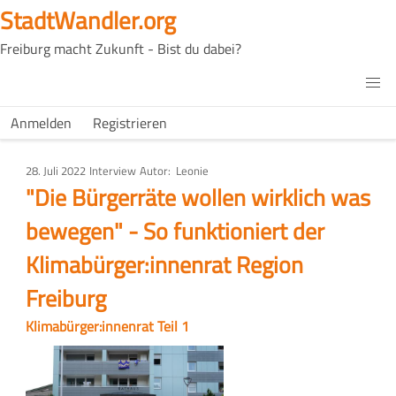
Direkt
StadtWandler.org
zum
Freiburg macht Zukunft - Bist du dabei?
Inhalt
H4C
Main
H4C
Anmelden
Registrieren
USER
menu
MENU
28. Juli 2022
Art
Interview
Autor
Leonie
des
"Die Bürgerräte wollen wirklich was
Artikels
bewegen" - So funktioniert der
Klimabürger:innenrat Region
Freiburg
Klimabürger:innenrat Teil 1
Bild