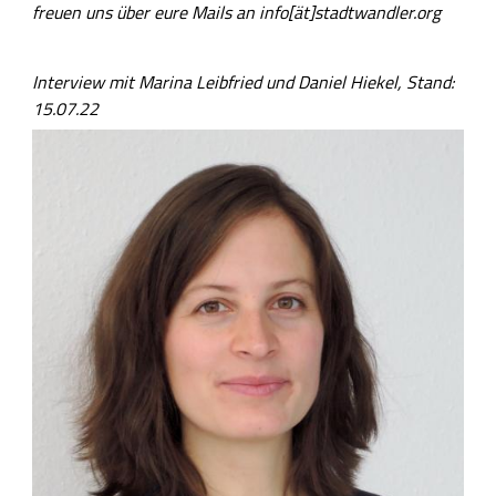
freuen uns über eure Mails an info[ät]stadtwandler.org
Interview mit Marina Leibfried und Daniel Hiekel,
Stand:
15.07.22
B
i
l
d