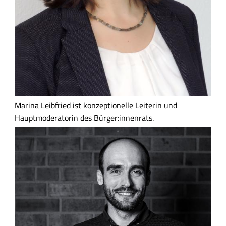
Marina Leibfried ist konzeptionelle Leiterin und
Hauptmoderatorin des Bürger:innenrats.
B
i
l
d