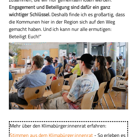
Engagement und Beteiligung sind dafür ein ganz
wichtiger Schlüssel.
Deshalb finde ich es großartig, dass
die Kommunen hier in der Region sich auf den Weg
gemacht haben. Und ich kann nur alle ermutigen:
Beteiligt Euch!"
B
i
l
d
Mehr über den Klimabürger:innenrat erfahren:
Stimmen aus dem Klimabürger:innenrat
- So erleben es