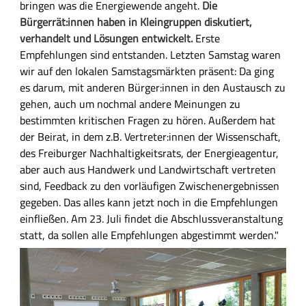
bringen was die Energiewende angeht.
Die
Bürgerrät:innen haben in Kleingruppen diskutiert,
verhandelt und Lösungen entwickelt.
Erste
Empfehlungen sind entstanden. Letzten Samstag waren
wir auf den lokalen Samstagsmärkten präsent: Da ging
es darum, mit anderen Bürger:innen in den Austausch zu
gehen, auch um nochmal andere Meinungen zu
bestimmten kritischen Fragen zu hören. Außerdem hat
der Beirat, in dem z.B. Vertreter:innen der Wissenschaft,
des Freiburger Nachhaltigkeitsrats, der Energieagentur,
aber auch aus Handwerk und Landwirtschaft vertreten
sind, Feedback zu den vorläufigen Zwischenergebnissen
gegeben. Das alles kann jetzt noch in die Empfehlungen
einfließen. Am 23. Juli findet die Abschlussveranstaltung
statt, da sollen alle Empfehlungen abgestimmt werden."
B
i
l
d