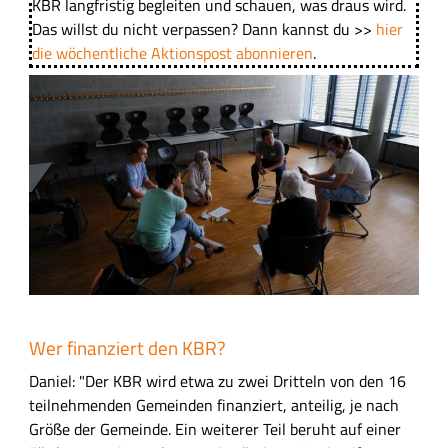
KBR langfristig begleiten und schauen, was draus wird.
Das willst du nicht verpassen? Dann kannst du >>
hier
die wöchentliche Aktionspost abonnieren
.
B
i
l
d
Wer finanziert den KBR?
Daniel: "Der KBR wird etwa zu zwei Dritteln von den 16
teilnehmenden Gemeinden finanziert, anteilig, je nach
Größe der Gemeinde. Ein weiterer Teil beruht auf einer