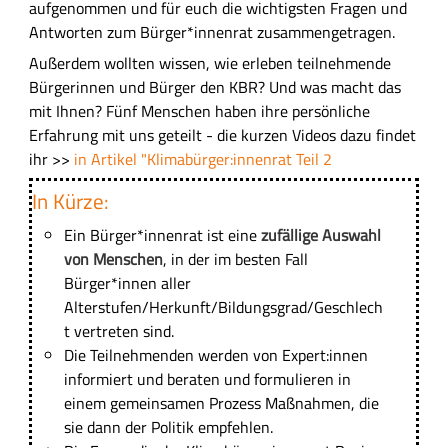
p
aufgenommen und für euch die wichtigsten Fragen und
s
t
Antworten zum Bürger*innenrat zusammengetragen.
s
-
Außerdem wollten wissen, wie erleben teilnehmende
u
I
Bürgerinnen und Bürger den KBR? Und was macht das
n
n
mit Ihnen? Fünf Menschen haben ihre persönliche
g
h
Erfahrung mit uns geteilt - die kurzen Videos dazu findet
a
ihr >>
in Artikel "Klimabürger:innenrat Teil 2
l
In Kürze:
t
s
Ein Bürger*innenrat ist eine
zufällige Auswahl
f
von Menschen
, in der im besten Fall
e
Bürger*innen aller
l
Alterstufen/Herkunft/Bildungsgrad/Geschlech
d
t vertreten sind.
Die Teilnehmenden werden von Expert:innen
informiert und beraten und formulieren in
einem gemeinsamen Prozess Maßnahmen, die
sie dann der Politik empfehlen.