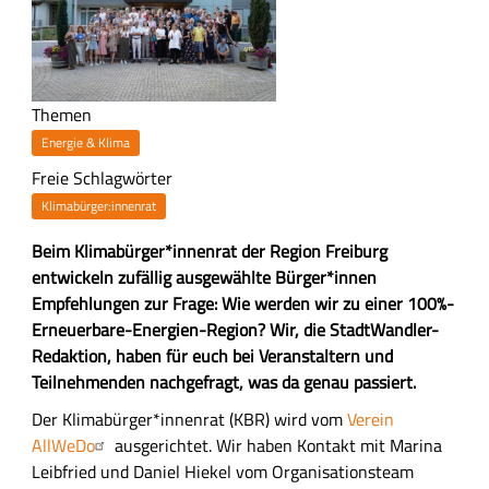
Themen
Energie & Klima
Freie Schlagwörter
Klimabürger:innenrat
Z
Beim Klimabürger*innenrat der Region Freiburg
u
entwickeln zufällig ausgewählte Bürger*innen
s
Empfehlungen zur Frage: Wie werden wir zu einer 100%-
a
Erneuerbare-Energien-Region? Wir, die StadtWandler-
m
Redaktion, haben für euch bei Veranstaltern und
m
Teilnehmenden nachgefragt, was da genau passiert.
e
H
Der Klimabürger*innenrat (KBR) wird vom
Verein
n
a
AllWeDo
ausgerichtet. Wir haben Kontakt mit Marina
f
u
Leibfried und Daniel Hiekel vom Organisationsteam
a