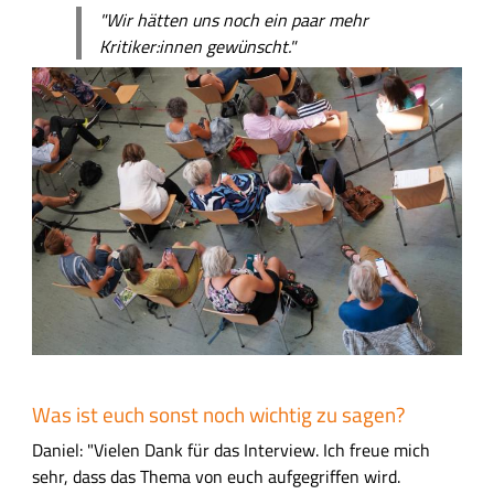
"Wir hätten uns noch ein paar mehr
Kritiker:innen gewünscht."
B
i
l
d
Was ist euch sonst noch wichtig zu sagen?
Daniel: "Vielen Dank für das Interview. Ich freue mich
sehr, dass das Thema von euch aufgegriffen wird.