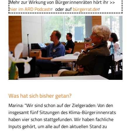
Mehr zur Wirkung von Bürger:innenräten hört ihr >>
hier im ARD Podcast
oder auf
bürgerrat.de
B
i
l
d
Was hat sich bisher getan?
Marina: "Wir sind schon auf der Zielgeraden: Von den
insgesamt fünf Sitzungen des Klima-Bürger:innenrats
haben vier schon stattgefunden. Wir haben fachliche
Inputs gehört, um alle auf den aktuellen Stand zu