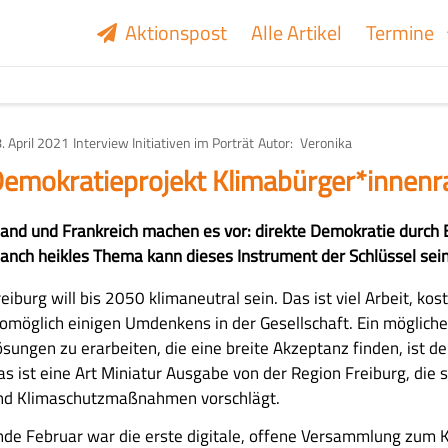
Aktionspost
Alle Artikel
Termine
. April 2021
Art
Interview
Initiativen im Porträt
Autor
Veronika
des
Artikels
emokratieprojekt Klimabürger*innenra
rland und Frankreich machen es vor: direkte Demokratie durch 
anch heikles Thema kann dieses Instrument der Schlüssel sein
eiburg will bis 2050 klimaneutral sein. Das ist viel Arbeit, ko
omöglich einigen Umdenkens in der Gesellschaft. Ein möglich
ösungen zu erarbeiten, die eine breite Akzeptanz finden, ist d
s ist eine Art Miniatur Ausgabe von der Region Freiburg, die si
nd Klimaschutzmaßnahmen vorschlägt.
nde Februar war die erste digitale, offene Versammlung zum K