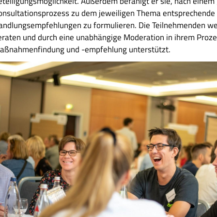
eteiligungsmöglichkeit. Außerdem befähigt er sie, nach eine
onsultationsprozess zu dem jeweiligen Thema entsprechende
andlungsempfehlungen zu formulieren. Die Teilnehmenden we
eraten und durch eine unabhängige Moderation in ihrem Proze
aßnahmenfindung und -empfehlung unterstützt.