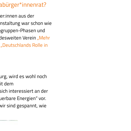
mabürger*innenrat?
er:innen aus der
ranstaltung war schon wie
ingruppen-Phasen und
ndesweiten Verein
„Mehr
u
„Deutschlands Rolle in
urg, wird es wohl noch
mit dem
ich interessiert an der
erbare Energien“ vor.
 wir sind gespannt, wie