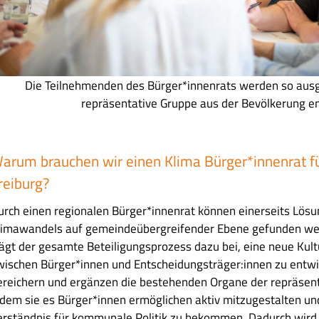
Die Teilnehmenden des Bürger*innenrats werden so ausg
repräsentative Gruppe aus der Bevölkerung en
arum brauchen wir einen Klima Bürger*innenrat fü
reiburg?
urch einen regionalen Bürger*innenrat können einerseits Lös
limawandels auf gemeindeübergreifender Ebene gefunden we
rägt der gesamte Beteiligungsprozess dazu bei, eine neue Kult
wischen Bürger*innen und Entscheidungsträger:innen zu entwi
ereichern und ergänzen die bestehenden Organe der repräsen
ndem sie es Bürger*innen ermöglichen aktiv mitzugestalten un
erständnis für kommunale Politik zu bekommen. Dadurch wird