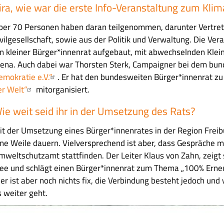
ira, wie war die erste Info-Veranstaltung zum Kli
ber 70 Personen haben daran teilgenommen, darunter Vertret
ivilgesellschaft, sowie aus der Politik und Verwaltung. Die Ve
in kleiner Bürger*innenrat aufgebaut, mit abwechselnden Kle
lena. Auch dabei war Thorsten Sterk, Campaigner bei dem bu
emokratie e.V.“
. Er hat den bundesweiten Bürger*innenrat z
er Welt“
mitorganisiert.
ie weit seid ihr in der Umsetzung des Rats?
it der Umsetzung eines Bürger*innenrates in der Region Freib
ine Weile dauern. Vielversprechend ist aber, dass Gespräche 
mweltschutzamt stattfinden. Der Leiter Klaus von Zahn, zeigt s
dee und schlägt einen Bürger*innenrat zum Thema „100% Erneu
ier ist aber noch nichts fix, die Verbindung besteht jedoch und
s weiter geht.