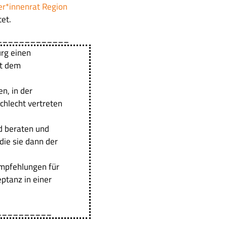
ger*innenrat Region
et.
______________
urg einen
it dem
n, in der
chlecht vertreten
d beraten und
ie sie dann der
empfehlungen für
ptanz in einer
__________