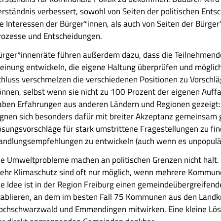
erständnis verbessert, sowohl von Seiten der politischen Ents
ie Interessen der Bürger*innen, als auch von Seiten der Bürger*
rozesse und Entscheidungen.
ürger*innenräte führen außerdem dazu, dass die Teilnehmend
einung entwickeln, die eigene Haltung überprüfen und mögli
chluss verschmelzen die verschiedenen Positionen zu Vorschläg
önnen, selbst wenn sie nicht zu 100 Prozent der eigenen Auff
aben Erfahrungen aus anderen Ländern und Regionen gezeigt:
ignen sich besonders dafür mit breiter Akzeptanz gemeinsam
ösungsvorschläge für stark umstrittene Fragestellungen zu fi
andlungsempfehlungen zu entwickeln (auch wenn es unpopulä
ie Umweltprobleme machen an politischen Grenzen nicht halt.
ehr Klimaschutz sind oft nur möglich, wenn mehrere Kommu
ie Idee ist in der Region Freiburg einen gemeindeübergreifen
tablieren, an dem im besten Fall 75 Kommunen aus den Landk
ochschwarzwald und Emmendingen mitwirken. Eine kleine Lös