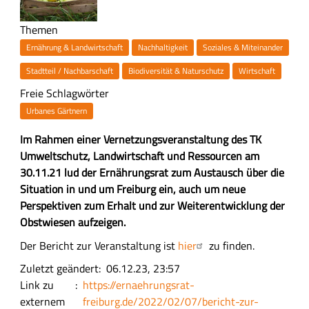
Themen
Ernährung & Landwirtschaft
Nachhaltigkeit
Soziales & Miteinander
Stadtteil / Nachbarschaft
Biodiversität & Naturschutz
Wirtschaft
Freie Schlagwörter
Urbanes Gärtnern
Z
Im Rahmen einer Vernetzungsveranstaltung des TK
u
Umweltschutz, Landwirtschaft und Ressourcen am
s
30.11.21 lud der Ernährungsrat zum Austausch über die
a
Situation in und um Freiburg ein, auch um neue
m
Perspektiven zum Erhalt und zur Weiterentwicklung der
m
Obstwiesen aufzeigen.
e
H
Der Bericht zur Veranstaltung ist
hier
zu finden.
n
a
Zuletzt geändert
06.12.23, 23:57
f
u
Link zu
https://ernaehrungsrat-
a
p
externem
freiburg.de/2022/02/07/bericht-zur-
s