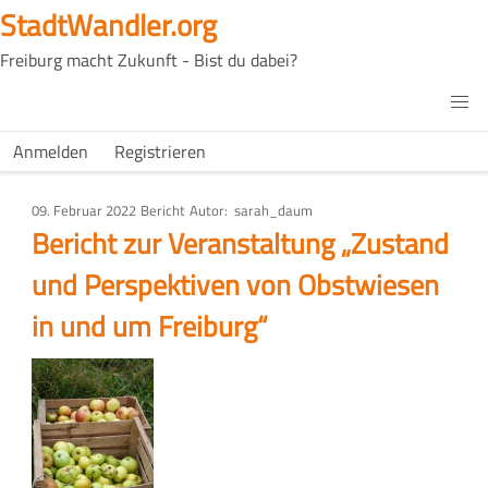
Direkt
StadtWandler.org
zum
Freiburg macht Zukunft - Bist du dabei?
Inhalt
H4C
Main
H4C
Anmelden
Registrieren
USER
menu
MENU
09. Februar 2022
Art
Bericht
Autor
sarah_daum
des
Bericht zur Veranstaltung „Zustand
Artikels
und Perspektiven von Obstwiesen
in und um Freiburg“
Bild