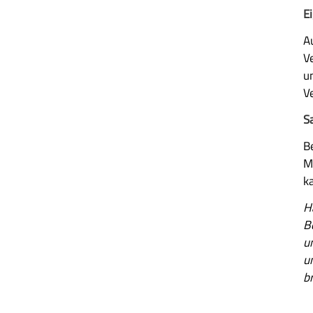
E
A
V
u
V
S
B
M
k
H
B
u
u
b