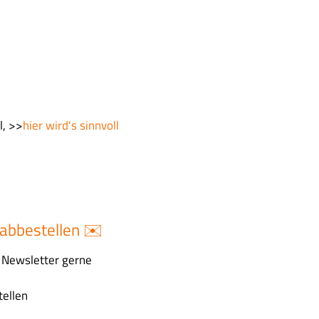
l, >>
hier wird's sinnvoll
abbestellen ✉️
n Newsletter gerne
ellen