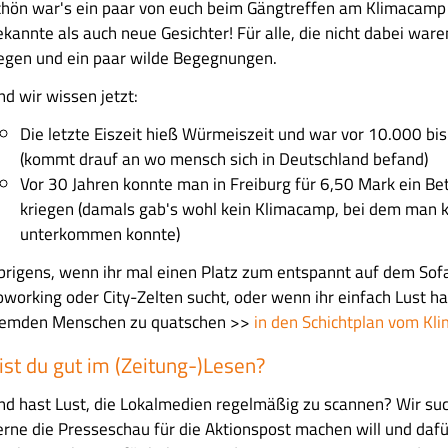
chön war's ein paar von euch beim Gängtreffen am Klimacamp
ekannte als auch neue Gesichter! Für alle, die nicht dabei ware
egen und ein paar wilde Begegnungen.
nd wir wissen jetzt:
Die letzte Eiszeit hieß Würmeiszeit und war vor 10.000 bi
(kommt drauf an wo mensch sich in Deutschland befand)
Vor 30 Jahren konnte man in Freiburg für 6,50 Mark ein B
kriegen (damals gab's wohl kein Klimacamp, bei dem man 
unterkommen konnte)
brigens, wenn ihr mal einen Platz zum entspannt auf dem Sofa 
oworking oder City-Zelten sucht, oder wenn ihr einfach Lust ha
remden Menschen zu quatschen >>
in den Schichtplan vom Kl
ist du gut im (Zeitung-)Lesen?
nd hast Lust, die Lokalmedien regelmäßig zu scannen? Wir su
erne die Presseschau für die Aktionspost machen will und dafü