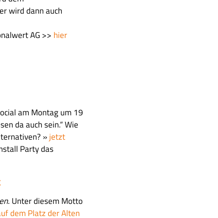
er wird dann auch
onalwert AG >>
hier
g.social am Montag um 19
sen da auch sein.“ Wie
lternativen? »
jetzt
nstall Party das
k
ben.
Unter diesem Motto
uf dem Platz der Alten