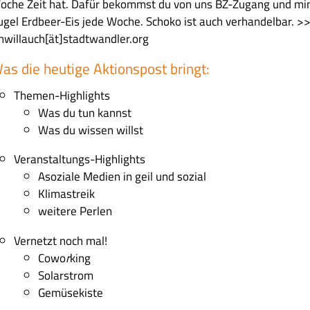
oche Zeit hat. Dafür bekommst du von uns BZ-Zugang und mi
ugel Erdbeer-Eis jede Woche. Schoko ist auch verhandelbar. >>
chwillauch[ät]stadtwandler.org
as die heutige Aktionspost bringt:
Themen-Highlights
Was du tun kannst
Was du wissen willst
Veranstaltungs-Highlights
Asoziale Medien in geil und sozial
Klimastreik
weitere Perlen
Vernetzt noch mal!
Cowo
r
king
Solarstrom
Gemüsekiste