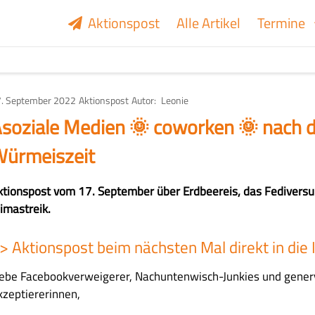
Aktionspost
Alle Artikel
Termine
. September 2022
Art
Aktionspost
Autor
Leonie
des
Artikels
soziale Medien 🌞 coworken 🌞 nach 
ürmeiszeit
ktionspost vom 17. September über Erdbeereis, das Fedivers
limastreik.
>>
Aktionspost beim nächsten Mal direkt in die
iebe Facebookverweigerer, Nachuntenwisch-Junkies und generv
kzeptiererinnen,