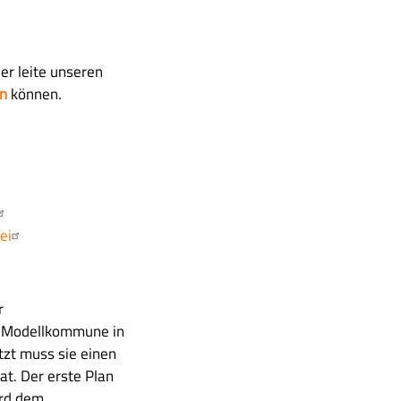
der leite unseren
en
können.
ei
r
s Modellkommune in
zt muss sie einen
at. Der erste Plan
ird dem