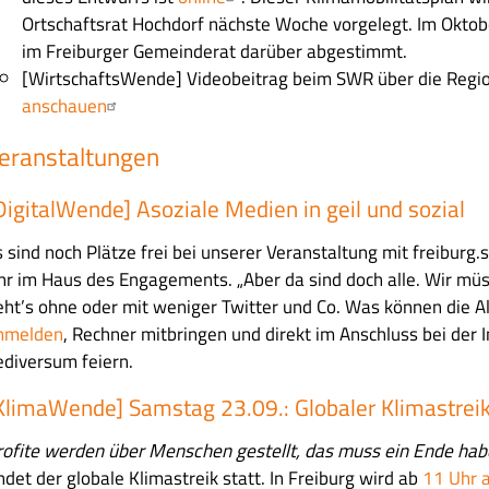
Ortschaftsrat Hochdorf nächste Woche vorgelegt. Im Oktob
im Freiburger Gemeinderat darüber abgestimmt.
[WirtschaftsWende] Videobeitrag beim SWR über die Regi
anschauen
eranstaltungen
DigitalWende] Asoziale Medien in geil und sozial
s sind noch Plätze frei bei unserer Veranstaltung mit freibur
hr im Haus des Engagements. „Aber da sind doch alle. Wir müs
eht’s ohne oder mit weniger Twitter und Co. Was können die A
nmelden
, Rechner mitbringen und direkt im Anschluss bei der I
ediversum feiern.
KlimaWende] Samstag 23.09.: Globaler Klimastrei
rofite werden über Menschen gestellt, das muss ein Ende ha
ndet der globale Klimastreik statt. In Freiburg wird ab
11 Uhr a