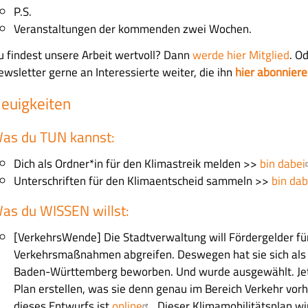
P.S.
Veranstaltungen der kommenden zwei Wochen.
u findest unsere Arbeit wertvoll? Dann
werde hier Mitglied
. O
ewsletter gerne an Interessierte weiter, die ihn
hier abonnier
euigkeiten
as du TUN kannst:
Dich als Ordner*in für den Klimastreik melden >>
bin dabei
Unterschriften für den Klimaentscheid sammeln >>
bin dab
as du WISSEN willst:
[VerkehrsWende] Die Stadtverwaltung will Fördergelder fü
Verkehrsmaßnahmen abgreifen. Deswegen hat sie sich al
Baden-Württemberg beworben. Und wurde ausgewählt. Jet
Plan erstellen, was sie denn genau im Bereich Verkehr vorh
dieses Entwurfs ist
online
. Dieser Klimamobilitätsplan w