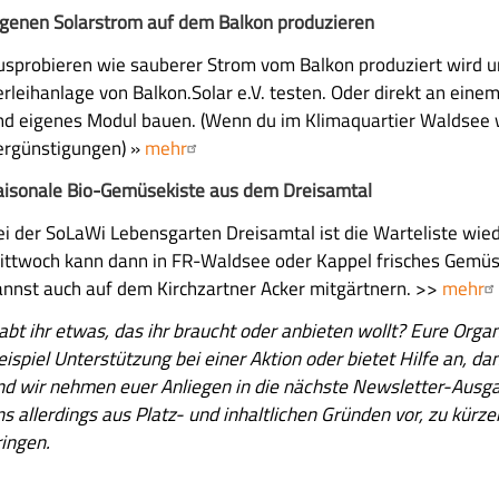
igenen Solarstrom auf dem Balkon produzieren
usprobieren wie sauberer Strom vom Balkon produziert wird un
erleihanlage von Balkon.Solar e.V. testen. Oder direkt an ein
nd eigenes Modul bauen. (Wenn du im Klimaquartier Waldsee w
ergünstigungen) »
mehr
aisonale Bio-Gemüsekiste aus dem Dreisamtal
ei der SoLaWi Lebensgarten Dreisamtal ist die Warteliste wied
ittwoch kann dann in FR-Waldsee oder Kappel frisches Gemü
annst auch auf dem Kirchzartner Acker mitgärtnern. >>
mehr
abt ihr etwas, das ihr braucht oder anbieten wollt? Eure Orga
eispiel Unterstützung bei einer Aktion oder bietet Hilfe an, da
nd wir nehmen euer Anliegen in die nächste Newsletter-Ausga
ns allerdings aus Platz- und inhaltlichen Gründen vor, zu kürz
ringen.