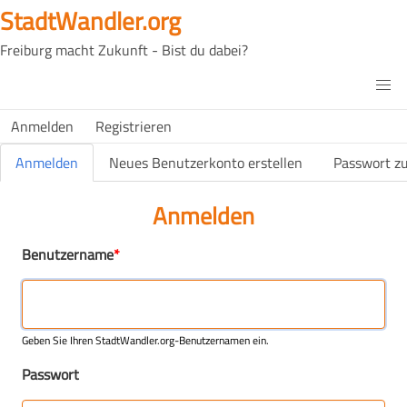
Direkt
StadtWandler.org
zum
Freiburg macht Zukunft - Bist du dabei?
Inhalt
H4C
Main
H4C
Anmelden
Registrieren
USER
menu
MENU
Primäre Reiter
Anmelden
Neues Benutzerkonto erstellen
Passwort z
(aktiver Reiter)
Anmelden
Benutzername
Geben Sie Ihren StadtWandler.org-Benutzernamen ein.
Passwort