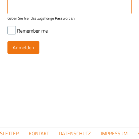
Geben Sie hier das zugehörige Passwort an.
Remember me
FUSSZEILENMENÜ
SLETTER
KONTAKT
DATENSCHUTZ
IMPRESSUM