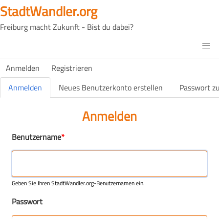
Direkt
StadtWandler.org
zum
Freiburg macht Zukunft - Bist du dabei?
Inhalt
H4C
Main
H4C
Anmelden
Registrieren
USER
menu
MENU
Primäre Reiter
Anmelden
Neues Benutzerkonto erstellen
Passwort z
(aktiver Reiter)
Anmelden
Benutzername
Geben Sie Ihren StadtWandler.org-Benutzernamen ein.
Passwort