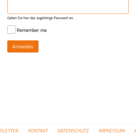
Geben Sie hier das zugehörige Passwort an.
Remember me
FUSSZEILENMENÜ
SLETTER
KONTAKT
DATENSCHUTZ
IMPRESSUM