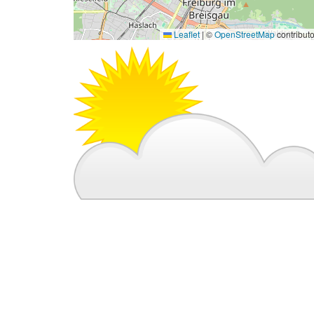
Leaflet
|
©
OpenStreetMap
contribut
Bild