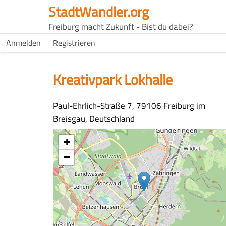
Direkt
StadtWandler.org
zum
H4C
Freiburg macht Zukunft - Bist du dabei?
Inhalt
Main
H4C
Anmelden
Registrieren
USER
menu
MENU
Kreativpark Lokhalle
Adresse
Paul-Ehrlich-Straße 7, 79106 Freiburg im
Breisgau, Deutschland
Koordinaten
+
−