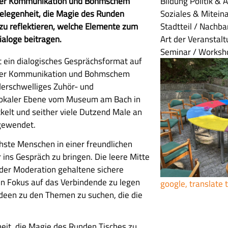
eier Kommunikation und Bohmschem
Bildung
Politik & 
Gelegenheit, die Magie des Runden
Soziales & Mitein
 zu reflektieren, welche Elemente zum
Stadtteil / Nachba
ialoge beitragen.
Art der Veranstal
Seminar / Worksho
st ein dialogisches Gesprächsformat auf
eier Kommunikation und Bohmschem
derschwelliges Zuhör- und
 lokaler Ebene vom Museum am Bach in
kelt und seither viele Dutzend Male an
gewendet.
ichste Menschen in einer freundlichen
ins Gespräch zu bringen. Die leere Mitte
 der Moderation gehaltene sichere
n Fokus auf das Verbindende zu legen
google, translate 
Ideen zu den Themen zu suchen, die die
heit, die Magie des Runden Tisches zu