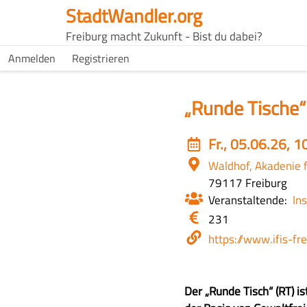
Direkt
StadtWandler.org
zum
H4C
Freiburg macht Zukunft - Bist du dabei?
Inhalt
Main
H4C
Anmelden
Registrieren
USER
menu
MENU
„Runde Tische“
Event
Fr., 05.06.26, 1
date
Ort
Waldhof, Akadenie 
79117 Freiburg
Veranstaltende
Ins
Eintritt
231
/
Webseite
https://www.ifis-fr
Kosten
Z
Der „Runde Tisch“ (RT) i