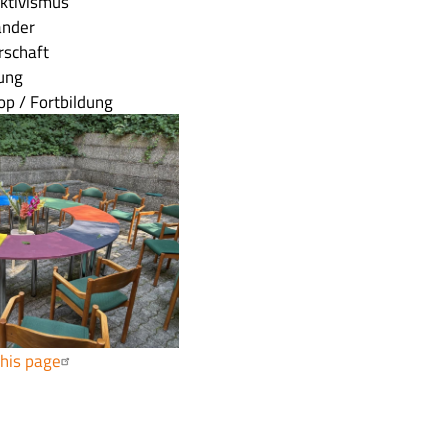
Aktivismus
ander
rschaft
tung
p / Fortbildung
this page