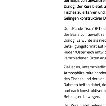
u
der Basis von Gewaltfr
s
Dialog. Der Kurs bietet 
a
Tisches zu erfahren und
m
Gelingen konstruktiver D
m
A
Der „Runde Tisch“ (RT) i
e
u
der Basis von Gewaltfr
n
s
Dialog. Es wurde als nie
f
f
Beteiligungsformat auf
a
ü
Ruden/Österreich entwic
s
h
verschiedenen Orten an
s
r
u
Ziel ist es, unterschiedl
l
n
Atmosphäre miteinander 
i
g
des Tisches und der von
c
Rahmen helfen dabei, de
h
und nach konstruktiven 
e
Beteiligten bewegen.
B
e
Der Kurs bietet Gelegen