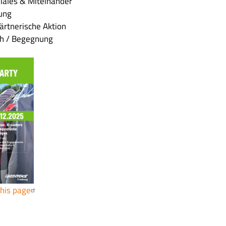
iales & Miteinander
tung
ärtnerische Aktion
ch / Begegnung
this page