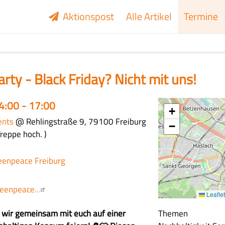
Aktionspost
Alle Artikel
Termine
rty - Black Friday? Nicht mit uns!
14:00 - 17:00
+
ents
@ Rehlingstraße 9, 79100 Freiburg
Zusätzliche
−
Treppe hoch.
Infos
zum
Ort
eenpeace Freiburg
greenpeace…
Leaflet
n wir gemeinsam mit euch auf einer
Themen