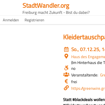
Direkt
StadtWandler.org
zum
H4C
Freiburg macht Zukunft - Bist du dabei?
Inhalt
Main
H4C
Anmelden
Registrieren
USER
menu
MENU
Kleidertauschpa
Event
So., 07.12.25, 
date
Ort
Haus des Engagem
Im Hinterhaus die 
Barrierefrei?
no
Veranstaltende
Gr
Eintritt
frei
/
Webseite
https://greenwire.
Kosten
Z
Statt #blackdeals wolle