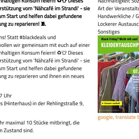
hhaltigen Konsum feiern! ♻️👕 Dieses
Nachhaltigkeit
Soz
tützung vom 'Nähcafé im Strandi' - sie
Art der Veranstal
m Start und helfen dabei gefundene
Handwerkliche / G
ng zu reparieren! 🧵
Lockerer Austaus
Sonstiges
uns! Statt #blackdeals und
ollen wir gemeinsam mit euch auf einer
hhaltigen Konsum feiern! ♻️👕 Dieses
tützung vom 'Nähcafé im Strandi' - sie
m Start und helfen dabei gefundene
ung zu reparieren und ihnen ein neues
7 Uhr
(Hinterhaus) in der Rehlingstraße 9,
google, translate 
ihr maximal 10 Stücke mitbringt, die
m Zustand sind.