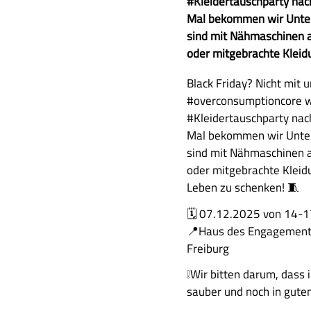
u
#Kleidertauschparty nac
s
Mal bekommen wir Unters
a
sind mit Nähmaschinen a
m
oder mitgebrachte Kleidu
m
A
Black Friday? Nicht mit 
e
u
#overconsumptioncore w
n
s
#Kleidertauschparty nac
f
f
Mal bekommen wir Unters
a
ü
sind mit Nähmaschinen a
s
h
oder mitgebrachte Kleid
s
r
Leben zu schenken! 🧵
u
l
n
🗓 07.12.2025 von 14-1
i
g
📍Haus des Engagements 
c
Freiburg
h
e
❕️Wir bitten darum, dass 
B
sauber und noch in gute
e