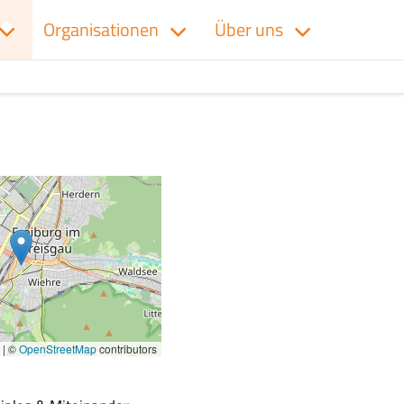
Organisationen
Über uns
|
©
OpenStreetMap
contributors