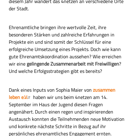
I
diesem Jahr wandert das 4netzen an verschiedene Orte
n
n
der Stadt.
g
h
a
Ehrenamtliche bringen ihre wertvolle Zeit, ihre
l
besonderen Stärken und zahlreiche Erfahrungen in
t
Projekte ein und sind somit der Schlüssel für eine
s
erfolgreiche Umsetzung eines Projekts. Doch wie kann
f
gute Ehrenamtskoordination aussehen? Wie erreichen
e
wir eine
gelingende Zusammenarbeit mit Freiwilligen
?
l
Und welche Erfolgsstrategien gibt es bereits?
d
Dank eines Inputs von Sophia Maier von
zusammen
leben e.V.
haben wir uns beim 4netzen am 14.
September im Haus der Jugend diesen Fragen
angenähert. Durch einen regen und inspirierenden
Austausch konnten die Teilnehmenden neue Motivation
und konkrete nächste Schritte in Bezug auf ihr
persönliches ehrenamtliches Engagement ernten.