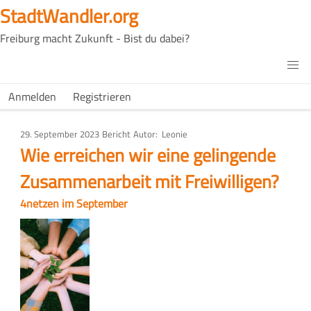
Direkt
StadtWandler.org
zum
Freiburg macht Zukunft - Bist du dabei?
Inhalt
H4C
Main
H4C
Anmelden
Registrieren
USER
menu
MENU
29. September 2023
Art
Bericht
Autor
Leonie
des
Wie erreichen wir eine gelingende
Artikels
Zusammenarbeit mit Freiwilligen?
4netzen im September
Bild