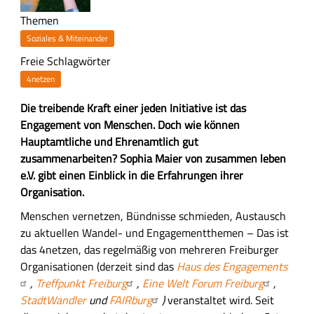
Themen
Soziales & Miteinander
Freie Schlagwörter
4netzen
Z
Die treibende Kraft einer jeden Initiative ist das
u
Engagement von Menschen. Doch wie können
s
Hauptamtliche und Ehrenamtlich gut
a
zusammenarbeiten? Sophia Maier von zusammen leben
m
e.V. gibt einen Einblick in die Erfahrungen ihrer
m
Organisation.
e
H
Menschen vernetzen, Bündnisse schmieden, Austausch
n
a
zu aktuellen Wandel- und Engagementthemen – Das ist
f
u
das 4netzen, das regelmäßig von mehreren Freiburger
a
p
Organisationen (derzeit sind das
Haus des Engagements
s
t
,
Treffpunkt Freiburg
,
Eine Welt Forum Freiburg
,
s
-
StadtWandler
und
FAIRburg
)
veranstaltet wird. Seit
u