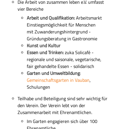
Die Arbeit von zusammen leben e.V. umfasst
vier
Bereiche
Arbeit und Qualifikation:
Arbeitsmarkt
Einstiegsmöglichkeit für Menschen
mit Zuwanderungshintergrund -
Gründungsberatung in Gastronomie
Kunst und Kultur
Essen und Trinken:
z
uka Solicafé -
regionale und saisonale, vegetarische,
fair gehandelte Essen - solidarisch
Garten und Umweltbildung
:
Gemeinschaftsgarten
in Vauban
,
Schulungen
Teilhabe und Beteiligung s
ind s
ehr wichtig für
den Verein.
Der Verein lebt von der
Zusammenarbeit mit E
hrenamtlichen.
Im
Garten
engagieren sich über 100
Ehrenamtliche.