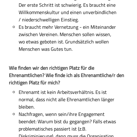
Der
erste Schritt ist schwierig.
Es brauch
t
eine
Willkommenskultur
und einen
unverbindlich
en
/ niederschwellig
en Einstieg.
Es braucht
mehr Vernetzung - ein Miteinander
zwischen Vereinen.
Menschen
sollen wissen,
wo
et
was geboten
ist
.
G
rundsätzlich wollen
Menschen
was Gutes tun.
Wie finden wir den richtigen Platz für die
Ehrenamtlichen
? Wie finde ich als
Ehrenamtliche/r
den
richtigen Platz für mich?
Ehrenamt ist kein
Arbeitsverhältnis. Es ist
normal
,
dass
nicht alle Ehrenamtlichen länger
bleiben.
Nachfragen,
wenn sein/ihre Engagement
beendet
: Warum bist du gegangen? Falls
etwas
problematisch
es passiert ist
(z.B.
Diskriminierung
), dann muss
die Organisation