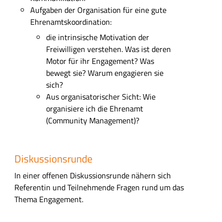
Aufgaben der
Organisation
für eine gute
Ehrenamtskoordination:
die intrinsische Motivation der
Freiwilligen
verstehen. Was
ist deren
Motor für ihr Engagement? W
as
beweg
t sie? W
arum engagieren sie
sich?
Aus organisatorischer Sicht:
W
ie
organisiere ich die
Ehrenamt
(
Community Management
)?
Diskussionsrunde
I
n einer offenen Diskussionsrunde nähern sich
Referentin und Teilnehmende Fragen rund um das
Thema Engagement.