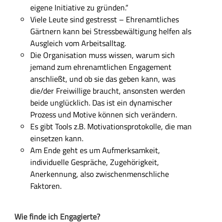
eigene Initiative
zu gründen.“
Viele Leute sind gestresst –
Ehrenamtliches
G
ärtnern
kann bei Stressbewältigung helfen
als
Ausgleich vo
m
Arbeitsalltag.
Die Organisation muss
wissen, warum
sich
jemand zum ehrenamtlichen Engagement
anschließt
, und ob
sie das
geben
kann
, was
die/der Freiwillige braucht
, ansonsten werden
beide unglücklich.
Das ist
ein dynamischer
Prozess
und Motive können sich verändern.
Es gibt Tools z.B. Motivationsprotokolle, die man
einsetzen kann.
Am Ende geht es um Aufmerksamkeit,
individuelle Gespräche, Zugehörigkeit,
Anerkennung,
also
zwischenmenschliche
Faktoren.
Wie finde ich Engagierte?