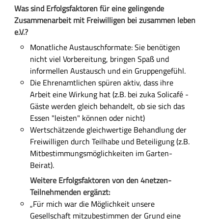
Was sind
Erfolgsfaktoren
für eine gelingende
Zusammenarbeit mit Freiwilligen bei zusammen leben
e.V.
?
Monatliche
Austausch
formate:
Sie benötigen
nicht viel Vorbereitung,
bringen Spaß und
informellen Austausch und ein Gruppengefühl.
Die
Ehrenamtlichen
spüren aktiv, dass ihre
Arbeit eine Wirkung hat (z.B. bei
zu
ka Solicafé -
Gäste
werden gleich behandelt, ob sie sich das
Essen "leisten" können oder nicht
)
Wertschätzende gleichwertige Behandlung
der
Freiwilligen
durch Teilhabe und Beteiligung
(z.B.
Mitbestimmungsmöglichkeiten im Garten-
Beirat).
W
eitere Erfolgsfaktoren
von den 4netzen-
Teilnehmenden ergänzt:
„
Für mich war die
Möglichkeit
unsere
Gesellschaft
mitzubestimmen
der Grund eine