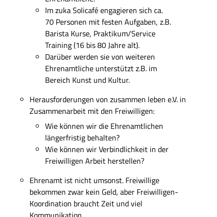
Im zuka Solic
afé
engagieren sich ca.
70 Personen mit festen Aufgaben, z.B.
Barista Kurse, Praktikum/Service
Training (16
bis
80 Jahre alt).
Darüber werden sie von weiteren
Ehrenamtliche
unterstützt
z.B.
im
Bereich
Kunst und Kultur.
Herausforderungen
von zusammen leben e.V. in
Zusammenarbeit mit den Freiwilligen
:
Wie können wir die
Ehrenamtlichen
längerfristig behalten?
Wie können wir Verbindlichkeit in der
Freiwilligen Arbeit herstellen?
Ehrenamt
ist nicht umsonst.
Freiwillige
bekommen zwar kein Geld,
aber
Freiwilligen-
Koordination braucht
Zeit und
viel
Kommunikatio
n.