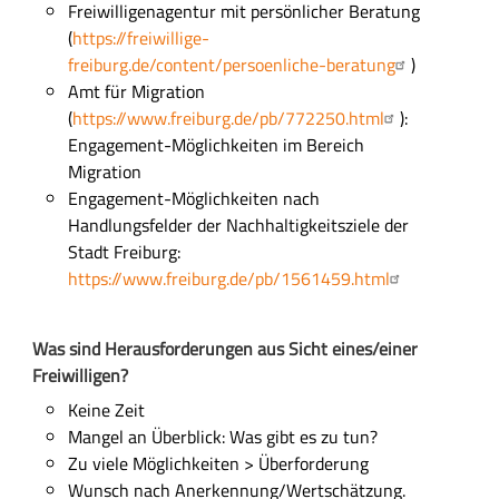
Freiwilligenagentur
mit
persönliche
r
Beratung
(
https://freiwillige-
freiburg.de/content/persoenliche-beratung
)
Amt für Migration
(
https://www.freiburg.de/pb/772250.html
):
Engagement-Möglichkeiten im Bereich
Migration
Engagement-
M
öglichkeiten nach
Handlungsfelder der Nachhaltigkeitsziele der
Stadt Freiburg:
https://www.freiburg.de/pb/1561459.html
Was sind Herausforderungen
aus Sicht eines/
einer
Freiwilligen?
Keine Zeit
Mangel an Überblick:
W
as gibt es zu tun?
Zu viel
e Möglichkeiten
> Überforderung
Wunsch nach
Anerkennung/Wertschätzung.