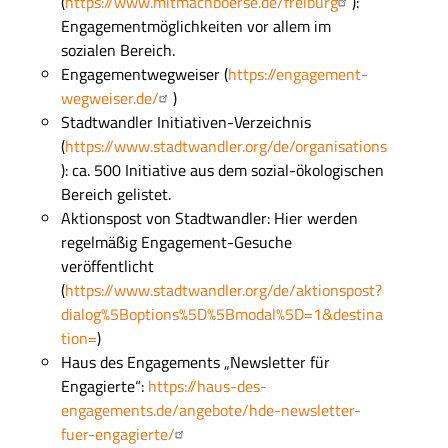
(
https://www.mitmachboerse.de/freiburg
):
Engagementmöglichkeiten vor allem im
sozialen Bereich.
Engagementwegweiser (
https://engagement-
wegweiser.de/
)
Stadtwandler
Initiativen-Verzeichnis
(
https://www.stadtwandler.org/de/organisations
):
ca. 5
00 Initiative
aus dem
sozial-ökologischen
Bereich
gelistet.
Aktionspost von Stadtwandler:
Hier werden
regelmäßig Engagement-
Gesuche
veröffentlicht
(
https://www.stadtwandler.org/de/aktionspost?
dialog%5Boptions%5D%5Bmodal%5D=1&destina
tion=
)
Haus des Engagements „Newsletter für
Engagierte“:
https://haus-des-
engagements.de/angebote/hde-newsletter-
fuer-engagierte/