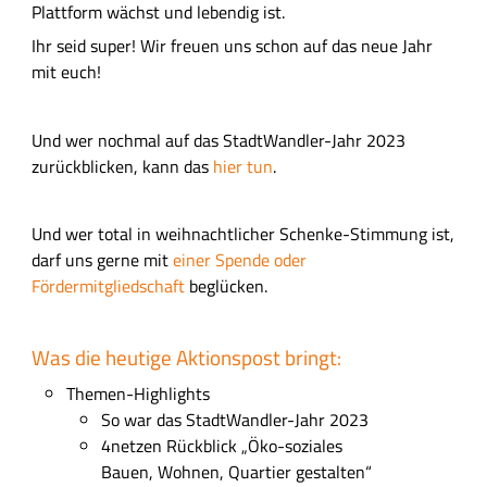
n
Plattform wächst und lebendig ist.
s
g
f
Ihr seid super! Wir freuen uns schon auf das neue Jahr
e
mit euch!
l
d
Und wer nochmal auf das StadtWandler-Jahr 2023
zurückblicken, kann das
hier tun
.
Und wer total in weihnachtlicher Schenke-Stimmung ist,
darf uns gerne mit
einer Spende oder
Fördermitgliedschaft
beglücken.
Was die heutige Aktionspost bringt:
Themen-Highlights
So war das StadtWandler-Jahr 2023
4netzen Rückblick „Öko-soziales
Bauen, Wohnen, Quartier gestalten“