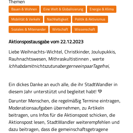
Themen
Bauen & Wohnen
Eine Welt & Globalisierung
Energie & Klima
Mobilität & Verkehr
Nachhaltigkeit
Politik & Aktivismus
Soziales & Miteinander
Wirtschaft
Wissenschaft
Z
Aktionspostausgabe vom 22.12.2023
u
H
Liebe Weihnachts-Wichtel, Christkinder, Joulupukkis,
s
a
Rauhnachtswesen, Mithraskultistinnen , werte
a
u
IchhabdamitnichtszutunabergerneeinpaarTagefrei
,
m
p
m
t
Ein dickes Danke an euch alle, die ihr StadtWandler in
e
-
diesem Jahr unterstützt und begleitet habt! 💚
n
I
f
Darunter Menschen, die regelmäßig Termine eintragen,
n
a
Moderationsaufgaben übernehmen, zu Artikeln
h
s
beitragen, uns Infos für die Aktionspost schicken, die
a
s
Aktionspost lesen, StadtWandler weiterempfehlen und
l
u
dazu beitragen, dass die gemeinschaftsgetragene
t