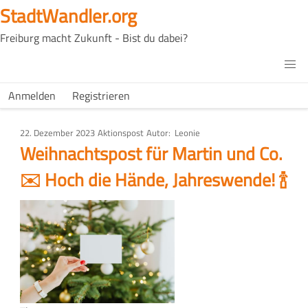
Direkt
StadtWandler.org
zum
Freiburg macht Zukunft - Bist du dabei?
Inhalt
H4C
Main
H4C
Anmelden
Registrieren
USER
menu
MENU
22. Dezember 2023
Art
Aktionspost
Autor
Leonie
des
Weihnachtspost für Martin und Co.
Artikels
✉️ Hoch die Hände, Jahreswende! 🍾
Bild