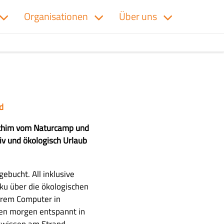
Organisationen
Über uns
d
oachim vom Naturcamp und
iv und ökologisch Urlaub
ebucht. All inklusive
oku über die ökologischen
hrem Computer in
sen morgen entspannt in
Gewissen am Strand