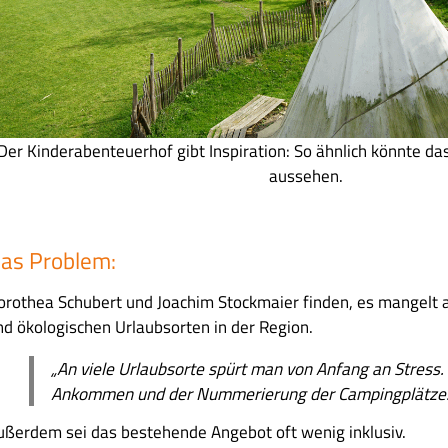
Der Kinderabenteuerhof gibt Inspiration: So ähnlich könnte d
aussehen.
as Problem:
orothea Schubert und Joachim Stockmaier finden, es mangelt an
nd ökologischen Urlaubsorten in der Region.
„An vi
ele
U
rlaubsorte spürt man von
A
nfang an
S
tress
A
nkommen und
der
N
ummerierung der
Campingp
lätze.
ußerdem sei das bestehende Angebot oft wenig inklusiv.