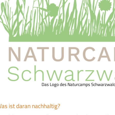
Das Logo des Naturcamps Schwarzwal
as ist daran nachhaltig?