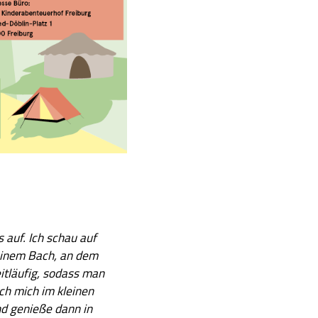
s
auf. Ich
schau auf
einem
B
ach, an dem
itläufig, sodass man
ch mich im kle
inen
d genieße dann in