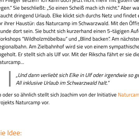
egen.“ Sie beschließt: „So einen Scheiß mach ich nicht.“ Aber wa
aucht dringend Urlaub. Elke klickt sich durchs Netz und findet 
or ihrer Haustür: das Naturcamp im Schwarzwald. Mit den Öffis
tunde dort sein. Sie bucht sich kurzerhand einen 5-tägigen Aufe
orkshops “Wildholzmöbelbau“ und „Blind backen“. Am nächsten T
egionalbahn. Am Zielbahnhof wird sie von einem sympathische
geholt. Er stellt sich als Ulf vor. Mit der Rikscha fährt er sie 
aturcamp...
„
Und dann verliebt sich Elke in Ulf oder irgendwie so g
All inklusive Urlaub im Schwarzwald halt.“
 oder so ähnlich stellt sich Joachim von der Initiative
Naturca
rojekts Naturcamp vor.
ie Idee: