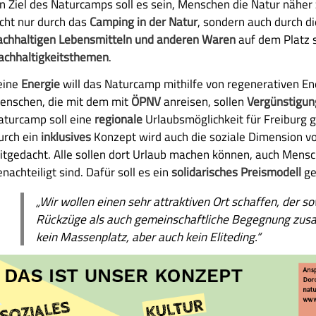
in Ziel des Naturcamps soll es sein, Menschen die Natur näher 
icht nur durch das
Camping
in der Natur
, sondern auch durch di
achhaltige
n
Lebensmitteln und anderen Waren
auf dem Platz
achhaltigkeitsthemen
.
eine
Energie
will das Naturcamp mithilfe von regenerativen E
enschen, die mit dem mit
ÖPNV
anreisen, sollen
Vergünstigu
aturcamp soll eine
regionale
Urlaubsmöglichkeit für Freiburg 
urch ein
inklusives
Konzept wird auch die soziale Dimension vo
itgedacht. Alle sollen dort Urlaub machen können, auch Mensch
nachteiligt sind. Dafür soll es ein
solidarische
s
Preismodell
ge
„
Wir wollen einen sehr attraktiven Ort schaffen, der so
Rückzüge als auch gemeinschaftliche Begegnung zus
kein Massenplatz, aber auch kein Eliteding.“