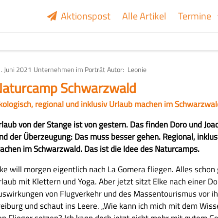
Aktionspost
Alle Artikel
Termine
. Juni 2021
Art
Unternehmen im Porträt
Autor
Leonie
des
Artikels
aturcamp Schwarzwald
kologisch, regional und inklusiv Urlaub machen im Schwarzwal
rlaub von der Stange ist von gestern. Das finden Doro und J
ind der Überzeugung: Das muss besser gehen. Regional, inklus
achen im Schwarzwald. Das ist die Idee des Naturcamps.
ke will morgen eigentlich nach La Gomera fliegen. Alles schon g
rlaub mit Klettern und Yoga. Aber jetzt sitzt Elke nach einer D
uswirkungen von Flugverkehr und des Massentourismus vor i
reiburg und schaut ins Leere. „Wie kann ich mich mit dem Wis
en Flieger setzen? Ich kann doch jetzt nicht mehr mit gutem 