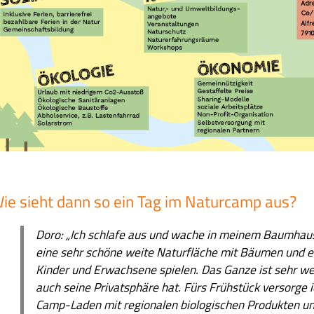
ie sieht dann so ein Tag im Naturcamp aus?
Doro:
„
Ich schlafe aus
und wache
in meinem
B
aumhau
eine sehr schöne weite
N
aturfläche mit
B
äumen und 
K
inder und
E
rwachsene spielen. Das
G
anze ist sehr we
auch seine
P
rivatsphäre hat.
Fürs Frühstück versorge i
Camp-L
aden mit regionalen biologischen
P
rodukten
un