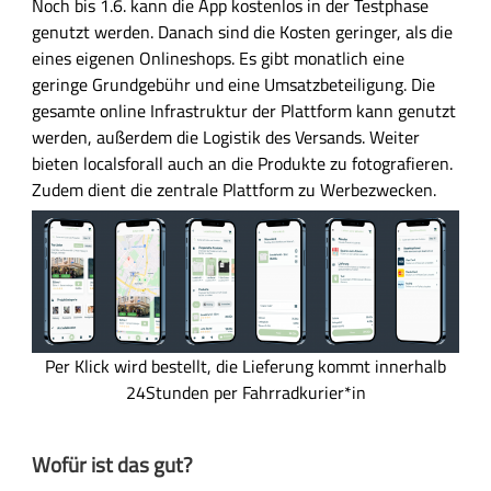
Noch bis 1.6. kann die App kostenlos in der Testphase
l
genutzt werden. Danach sind die Kosten geringer, als die
eines eigenen Onlineshops. Es gibt monatlich eine
geringe Grundgebühr und eine Umsatzbeteiligung. Die
gesamte online Infrastruktur der Plattform kann genutzt
werden, außerdem die Logistik des Versands. Weiter
bieten localsforall auch an die Produkte zu fotografieren.
Zudem dient die zentrale Plattform zu Werbezwecken.
B
i
l
d
D
Per Klick wird bestellt, die Lieferung kommt innerhalb
i
24Stunden per Fahrradkurier*in
e
l
Wofür ist das gut?
o