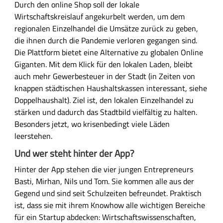
c
Durch den online Shop soll der lokale
a
Wirtschaftskreislauf angekurbelt werden, um dem
l
regionalen Einzelhandel die Umsätze zurück zu geben,
s
die ihnen durch die Pandemie verloren gegangen sind.
f
Die Plattform bietet eine Alternative zu globalen Online
o
Giganten. Mit dem Klick für den lokalen Laden, bleibt
r
auch mehr Gewerbesteuer in der Stadt (in Zeiten von
a
knappen städtischen Haushaltskassen interessant, siehe
l
Doppelhaushalt). Ziel ist, den lokalen Einzelhandel zu
l
stärken und dadurch das Stadtbild vielfältig zu halten.
A
Besonders jetzt, wo krisenbedingt viele Läden
p
leerstehen.
p
Und wer steht hinter der App?
Hinter der App stehen die vier jungen Entrepreneurs
Basti, Mirhan, Nils und Tom. Sie kommen alle aus der
Gegend und sind seit Schulzeiten befreundet. Praktisch
ist, dass sie mit ihrem Knowhow alle wichtigen Bereiche
für ein Startup abdecken: Wirtschaftswissenschaften,