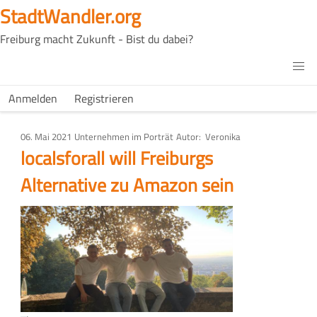
Direkt
StadtWandler.org
zum
Freiburg macht Zukunft - Bist du dabei?
Inhalt
H4C
Main
H4C
Anmelden
Registrieren
USER
menu
MENU
06. Mai 2021
Art
Unternehmen im Porträt
Autor
Veronika
des
localsforall will Freiburgs
Artikels
Alternative zu Amazon sein
Bild