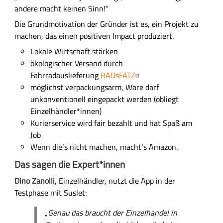
r
andere macht keinen Sinn!“
ü
Die Grundmotivation der Gründer ist es, ein Projekt zu
n
machen, das einen positiven Impact produziert.
d
Lokale Wirtschaft stärken
e
ökologischer Versand durch
r
Fahrradauslieferung
RADsFATZ
v
möglichst verpackungsarm, Ware darf
o
unkonventionell eingepackt werden (obliegt
n
Einzelhändler*innen)
l
Kurierservice wird fair bezahlt und hat Spaß am
o
Job
c
Wenn die‘s nicht machen, macht‘s Amazon.
a
l
Das sagen die Expert*innen
s
Dino Zanolli
, Einzelhändler, nutzt die App in der
f
Testphase mit Suslet:
o
r
„Genau das braucht der Einzelhandel in
a