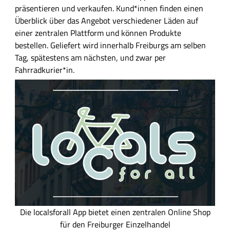
h
präsentieren und verkaufen. Kund*innen finden einen
g
a
Überblick über das Angebot verschiedener Läden auf
l
einer zentralen Plattform und können Produkte
t
bestellen. Geliefert wird innerhalb Freiburgs am selben
s
Tag, spätestens am nächsten, und zwar per
f
Fahrradkurier*in.
e
l
d
D
Die localsforall App bietet einen zentralen Online Shop
a
für den Freiburger Einzelhandel