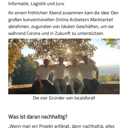
Informatik, Logistik und Jura.
An einem fröhlichen Abend zusammen kam die Idee: Den
großen konventionellen Online Anbietern Marktanteil
abnehmen, zugunsten von lokalen Geschäften, um sie
während Corona und in Zukunft zu unterstützen.
B
i
l
d
D
Die vier Gründer von localsforall
i
e
Was ist daran nachhaltig?
4
G
„Wenn man ein Projekt anfängt, dann nachhaltig, alles