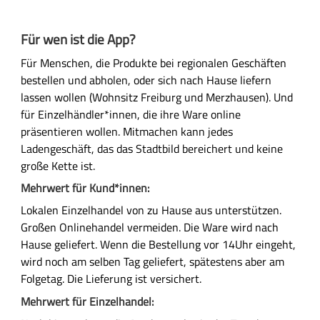
s
L
Für wen ist die App?
o
g
Für Menschen, die Produkte bei regionalen Geschäften
o
bestellen und abholen, oder sich nach Hause liefern
v
lassen wollen (Wohnsitz Freiburg und Merzhausen). Und
o
für Einzelhändler*innen, die ihre Ware online
n
präsentieren wollen. Mitmachen kann jedes
l
Ladengeschäft, das das Stadtbild bereichert und keine
o
große Kette ist.
c
Mehrwert für Kund*innen:
a
Lokalen Einzelhandel von zu Hause aus unterstützen.
l
Großen Onlinehandel vermeiden. Die Ware wird nach
s
Hause geliefert. Wenn die Bestellung vor 14Uhr eingeht,
f
wird noch am selben Tag geliefert, spätestens aber am
o
Folgetag. Die Lieferung ist versichert.
r
a
Mehrwert für Einzelhandel:
l