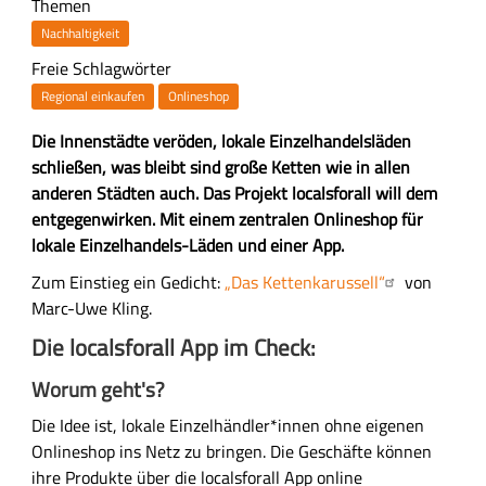
Themen
Nachhaltigkeit
Freie Schlagwörter
Regional einkaufen
Onlineshop
Z
Die Innenstädte veröden, lokale Einzelhandelsläden
u
schließen, was bleibt sind große Ketten wie in allen
s
anderen Städten auch. Das Projekt localsforall will dem
a
entgegenwirken. Mit einem zentralen Onlineshop für
m
lokale Einzelhandels-Läden und einer App.
m
H
Zum Einstieg ein Gedicht:
„Das Kettenkarussell“
von
e
a
Marc-Uwe Kling.
n
u
Die localsforall App im Check:
f
p
a
t
Worum geht's?
s
-
Die Idee ist, lokale Einzelhändler*innen ohne eigenen
s
I
Onlineshop ins Netz zu bringen. Die Geschäfte können
u
n
ihre Produkte über die localsforall App online
n