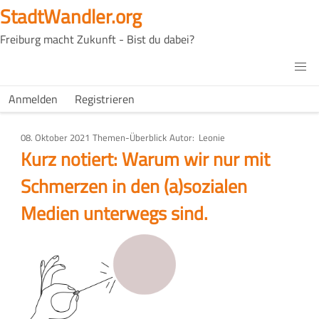
Direkt
StadtWandler.org
zum
Freiburg macht Zukunft - Bist du dabei?
Inhalt
H4C
Main
H4C
Anmelden
Registrieren
USER
menu
MENU
08. Oktober 2021
Art
Themen-Überblick
Autor
Leonie
des
Kurz notiert: Warum wir nur mit
Artikels
Schmerzen in den (a)sozialen
Medien unterwegs sind.
Bild