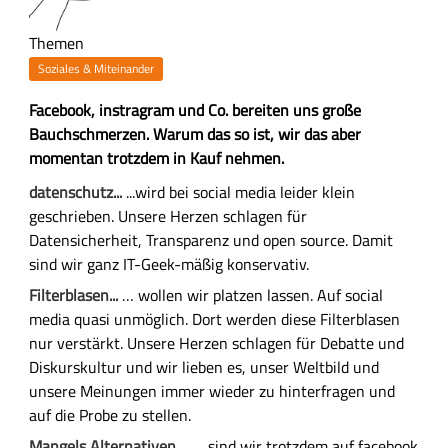
Themen
Soziales & Miteinander
Z
Facebook, instragram und Co. bereiten uns große
u
Bauchschmerzen. Warum das so ist, wir das aber
s
momentan trotzdem in Kauf nehmen.
a
H
datenschutz...
...wird bei social media leider klein
m
a
geschrieben. Unsere Herzen schlagen für
m
u
Datensicherheit, Transparenz und open source. Damit
e
p
sind wir ganz IT-Geek-mäßig konservativ.
n
t
Filterblasen...
… wollen wir platzen lassen. Auf social
f
-
media quasi unmöglich. Dort werden diese Filterblasen
a
I
nur verstärkt. Unsere Herzen schlagen für Debatte und
s
n
Diskurskultur und wir lieben es, unser Weltbild und
s
h
unsere Meinungen immer wieder zu hinterfragen und
u
a
auf die Probe zu stellen.
n
l
Mangels Alternativen…
… sind wir trotzdem auf facebook
g