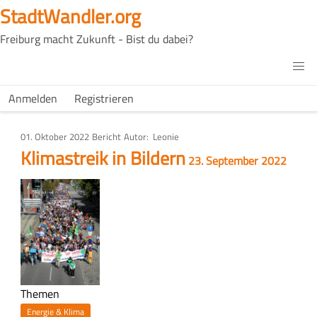
Direkt
StadtWandler.org
zum
Freiburg macht Zukunft - Bist du dabei?
Inhalt
H4C
Main
H4C
Anmelden
Registrieren
USER
menu
MENU
01. Oktober 2022
Art
Bericht
Autor
Leonie
des
Klimastreik in Bildern
Artikels
23. September 2022
Bild
Themen
Energie & Klima