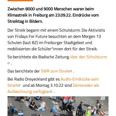
Z
Zwischen 8000 und 9000 Menschen waren beim
u
Klimastreik in Freiburg am 23.09.22. Eindrücke vom
s
Streiktag in Bildern.
a
H
Der Streik begann mit einem Schulsturm. Die Aktivistis
m
a
von Fridays For Future besuchten an dem Morgen 13
m
u
Schulen (laut BZ) im Freiburger Stadtgebiet und
e
p
mobilisierten die Schüler*innen dort für den Streik.
n
t
So berichtete die Badische Zeitung
über den Schulsturm
f
-
.
a
I
Das berichtete der
SWR zum Streik
.
s
n
s
Bei Radio Dreyeckland gibt es
Audio-Eindrücke vom
h
u
Streik
und ab Montag 3.10.22 sind
Demoreden als
a
n
Aufzeichnung verfügbar
.
l
g
t
s
f