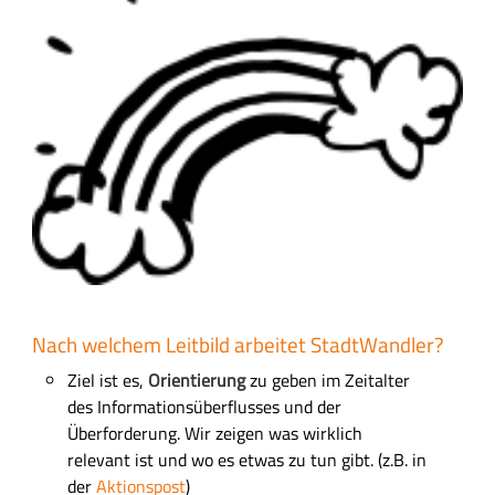
s
d
f
e
l
d
Nach welchem Leitbild arbeitet StadtWandler?
Ziel ist es,
Orientierung
zu geben im Zeitalter
des Informationsüberflusses und der
Überforderung. Wir zeigen was wirklich
relevant ist und wo es etwas zu tun gibt. (z.B. in
der
Aktionspost
)