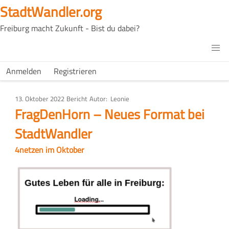
Direkt
StadtWandler.org
zum
Freiburg macht Zukunft - Bist du dabei?
Inhalt
H4C
Main
H4C
Anmelden
Registrieren
USER
menu
MENU
13. Oktober 2022
Art
Bericht
Autor
Leonie
des
FragDenHorn – Neues Format bei
Artikels
StadtWandler
4netzen im Oktober
Bild