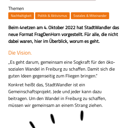
Themen
Nachhaltigkeit
Politik & Aktivismus
Soziales & Miteinander
Z
Beim 4netzen am 4. Oktober 2022 hat StadtWandler das
u
neue Format FragDenHorn vorgestellt. Für alle, die nicht
s
dabei waren, hier im Überblick, worum es geht.
a
H
Die Vision.
m
a
m
„Es geht darum, gemeinsam eine Sogkraft für den öko-
u
e
sozialen Wandel in Freiburg zu schaffen. Damit sich die
p
n
guten Ideen gegenseitig zum Fliegen bringen.“
t
f
Konkret heißt das, StadtWandler ist ein
-
a
Gemeinschaftsprojekt. Jede und jeder kann dazu
I
s
beitragen. Um den Wandel in Freiburg zu schaffen,
n
s
müssen wir gemeinsam an einem Strang ziehen.
h
u
a
B
n
l
i
g
t
l